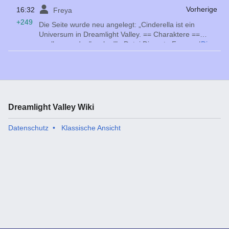
16:32
‎
‎
Vorherige
Freya
+249
Die Seite wurde neu angelegt: „Cinderella ist ein
Universum in Dreamlight Valley. == Charaktere ==
<gallery mode="packed"> Datei:Die gute Fee.png|
Die
gute Fee
</gallery> == Kleidung == == Möbel == ==
Motive == == Zeitveränderung == == Brettspiel == ==
Erinnerungen ==“
Dreamlight Valley Wiki
Datenschutz
Klassische Ansicht