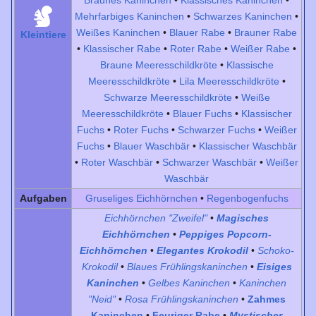
Braunes Kaninchen
•
Klassisches Kaninchen
•
Mehrfarbiges Kaninchen
•
Schwarzes Kaninchen
•
Weißes Kaninchen
•
Blauer Rabe
•
Brauner Rabe
Kleintiere
•
Klassischer Rabe
•
Roter Rabe
•
Weißer Rabe
•
Braune Meeresschildkröte
•
Klassische
Meeresschildkröte
•
Lila Meeresschildkröte
•
Schwarze Meeresschildkröte
•
Weiße
Meeresschildkröte
•
Blauer Fuchs
•
Klassischer
Fuchs
•
Roter Fuchs
•
Schwarzer Fuchs
•
Weißer
Fuchs
•
Blauer Waschbär
•
Klassischer Waschbär
•
Roter Waschbär
•
Schwarzer Waschbär
•
Weißer
Waschbär
Aufgaben
Gruseliges Eichhörnchen
•
Regenbogenfuchs
Eichhörnchen "Zweifel"
•
Magisches
Eichhörnchen
•
Peppiges Popcorn-
Eichhörnchen
•
Elegantes Krokodil
•
Schoko-
Krokodil
•
Blaues Frühlingskaninchen
•
Eisiges
Kaninchen
•
Gelbes Kaninchen
•
Kaninchen
"Neid"
•
Rosa Frühlingskaninchen
•
Zahmes
Kaninchen
•
Feuriger Rabe
•
Mystischer