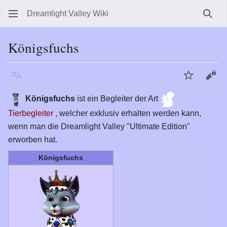
Dreamlight Valley Wiki
Such
Königsfuchs
Sprache
Beobachte
Quel
Königsfuchs
ist ein Begleiter der Art
Tierbegleiter
, welcher exklusiv erhalten werden kann,
wenn man die Dreamlight Valley "Ultimate Edition"
erworben hat.
Königsfuchs