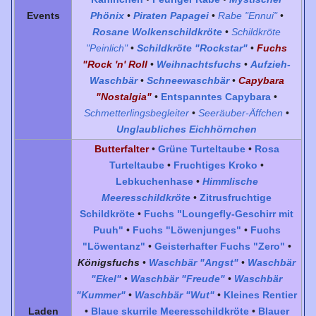
Events
Phönix
•
Piraten Papagei
•
Rabe "Ennui"
•
Rosane Wolkenschildkröte
•
Schildkröte
"Peinlich"
•
Schildkröte "Rockstar"
•
Fuchs
"Rock 'n' Roll
•
Weihnachtsfuchs
•
Aufzieh-
Waschbär
•
Schneewaschbär
•
Capybara
"Nostalgia"
•
Entspanntes Capybara
•
Schmetterlingsbegleiter
•
Seeräuber-Äffchen
•
Unglaubliches Eichhörnchen
Butterfalter
•
Grüne Turteltaube
•
Rosa
Turteltaube
•
Fruchtiges Kroko
•
Lebkuchenhase
•
Himmlische
Meeresschildkröte
•
Zitrusfruchtige
Schildkröte
•
Fuchs "Loungefly-Geschirr mit
Puuh"
•
Fuchs "Löwenjunges"
•
Fuchs
"Löwentanz"
•
Geisterhafter Fuchs "Zero"
•
Königsfuchs
•
Waschbär "Angst"
•
Waschbär
"Ekel"
•
Waschbär "Freude"
•
Waschbär
"Kummer"
•
Waschbär "Wut"
•
Kleines Rentier
Laden
•
Blaue skurrile Meeresschildkröte
•
Blauer