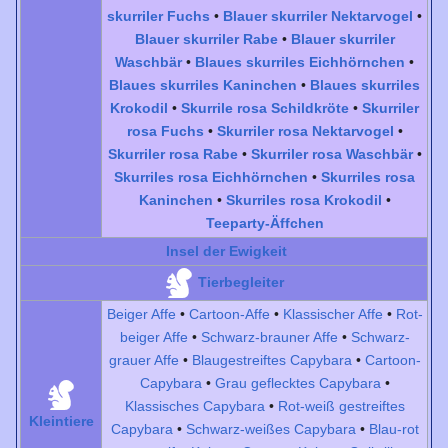
skurriler Fuchs
•
Blauer skurriler Nektarvogel
•
Blauer skurriler Rabe
•
Blauer skurriler
Waschbär
•
Blaues skurriles Eichhörnchen
•
Blaues skurriles Kaninchen
•
Blaues skurriles
Krokodil
•
Skurrile rosa Schildkröte
•
Skurriler
rosa Fuchs
•
Skurriler rosa Nektarvogel
•
Skurriler rosa Rabe
•
Skurriler rosa Waschbär
•
Skurriles rosa Eichhörnchen
•
Skurriles rosa
Kaninchen
•
Skurriles rosa Krokodil
•
Teeparty-Äffchen
Insel der Ewigkeit
Tierbegleiter
Beiger Affe
•
Cartoon-Affe
•
Klassischer Affe
•
Rot-
beiger Affe
•
Schwarz-brauner Affe
•
Schwarz-
grauer Affe
•
Blaugestreiftes Capybara
•
Cartoon-
Capybara
•
Grau geflecktes Capybara
•
Klassisches Capybara
•
Rot-weiß gestreiftes
Kleintiere
Capybara
•
Schwarz-weißes Capybara
•
Blau-rot