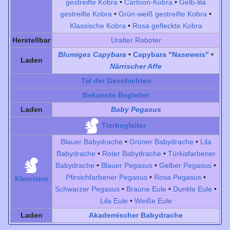
gestreifte Kobra
•
Cartoon-Kobra
•
Gelb-lila
gestreifte Kobra
•
Grün-weiß gestreifte Kobra
•
Klassische Kobra
•
Rosa gefleckte Kobra
Herstellbar
Uralter Roboter
Blumiges Capybara
•
Capybara "Naseweis"
•
Laden
Närrischer Affe
Tal der Geschichten
Bekannte Begleiter
Laden
Baby Pegasus
Tierbegleiter
Blauer Babydrache
•
Grüner Babydrache
•
Lila
Babydrache
•
Roter Babydrache
•
Türkisfarbener
Babydrache
•
Blauer Pegasus
•
Gelber Pegasus
•
Pfirsichfarbener Pegasus
•
Rosa Pegasus
•
Kleintiere
Schwarzer Pegasus
•
Braune Eule
•
Dunkle Eule
•
Lila Eule
•
Weiße Eule
Laden
Akademischer Babydrache