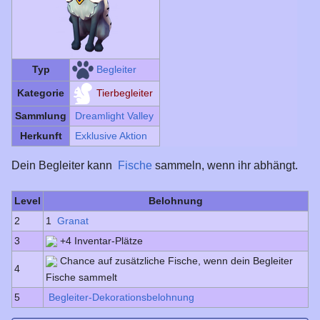
Begleiter
Typ
Tierbegleiter
Kategorie
Sammlung
Dreamlight Valley
Herkunft
Exklusive Aktion
Dein Begleiter kann
Fische
sammeln, wenn ihr abhängt.
Level
Belohnung
2
1
Granat
3
+4 Inventar-Plätze
Chance auf zusätzliche Fische, wenn dein Begleiter
4
Fische sammelt
5
Begleiter-Dekorationsbelohnung