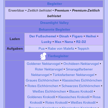
Begleiter
Erwerbbar •
Zeitlich befristet
•
Premium
•
Premium-Zeitlich
befristet
Dreamlight Valley
Bekannte Begleiter
Der Fußschemel
•
Dinah
•
Figaro
•
Heihei
•
Laden
Lucky
•
Max
•
Nana
•
R2-D2
Aufgaben
Pua
•
Rabe von Malefiz
•
Teppich
Tierbegleiter
Goldener Nektarvogel
•
Orchideen-Nektarvogel
•
Roter Nektarvogel
•
Smaragdfarbener
Nektarvogel
•
Türkisfarbener Nektarvogel
•
Graues Eichhörnchen
•
Klassisches Eichhörnchen
•
Rotes Eichhörnchen
•
Schwarzes Eichhörnchen
•
Weißes Eichhörnchen
•
Blaues Krokodil
•
Goldenes Krokodil
•
Klassisches Krokodil
•
Rosa
Krokodil
•
Rotes Krokodil
•
Weißes Krokodil
•