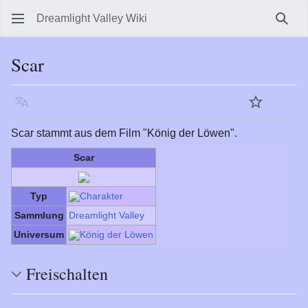
Dreamlight Valley Wiki
Such
Scar
Sprache
Beobachte
Quel
Scar stammt aus dem Film "König der Löwen".
Scar
Typ
Charakter
Sammlung
Dreamlight Valley
Universum
König der Löwen
Freischalten